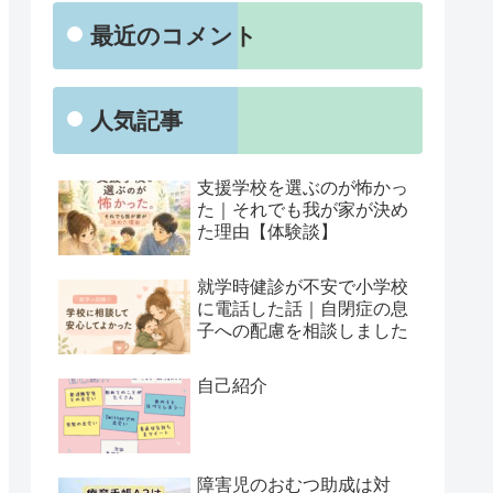
最近のコメント
人気記事
支援学校を選ぶのが怖かっ
た｜それでも我が家が決め
た理由【体験談】
就学時健診が不安で小学校
に電話した話｜自閉症の息
子への配慮を相談しました
自己紹介
障害児のおむつ助成は対