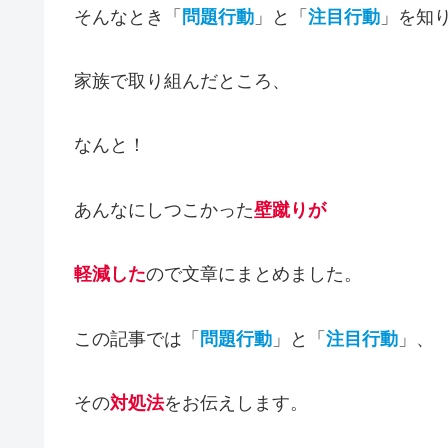
そんなとき「
問題行動
」と「
注目行動
」を知
家族で取り組んだところ、
なんと！
あんなにしつこかった
壁蹴りが
軽減した
ので文章にまとめました。
この記事では「
問題行動
」と「
注目行動
」、
その
対処法
をお伝えします。