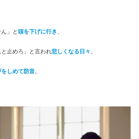
せん」と
頭を下げに行き
、
んと止めろ」と言われ
悲しくなる日々
。
戸をしめて防音
。