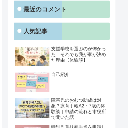
最近のコメント
人気記事
支援学校を選ぶのが怖かっ
た｜それでも我が家が決め
た理由【体験談】
自己紹介
障害児のおむつ助成は対
象？療育手帳A2・7歳の体
験談｜申請の流れと市役所
で聞いた話
特別児童扶養手当を申請し