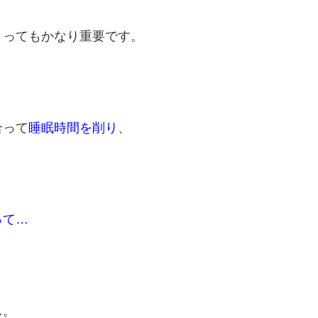
とってもかなり重要です。
合って
睡眠時間を削り
、
って…
…。